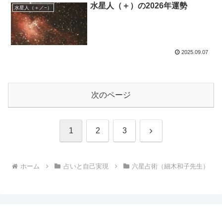
水星人（＋）の2026年運勢
水星人（＋／−）
2025.09.07
次のページ
次
1
2
3
へ
ホーム
占いと自己実現
六星占術（細木和子先生）