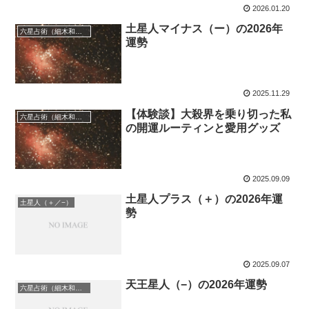
2026.01.20
土星人マイナス（ー）の2026年
六星占術（細木和子先生）
運勢
2025.11.29
【体験談】大殺界を乗り切った私
六星占術（細木和子先生）
の開運ルーティンと愛用グッズ
2025.09.09
土星人プラス（＋）の2026年運
土星人（＋／−）
勢
2025.09.07
天王星人（−）の2026年運勢
六星占術（細木和子先生）