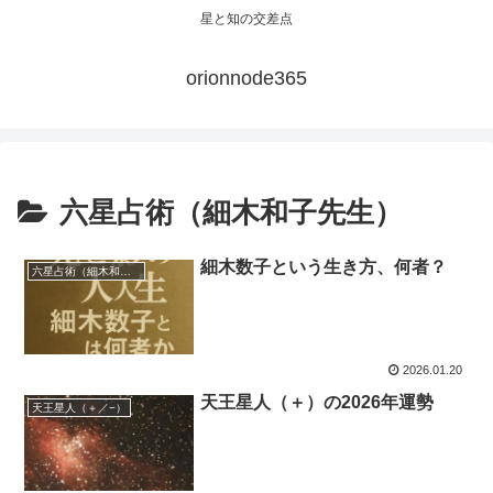
星と知の交差点
orionnode365
六星占術（細木和子先生）
細木数子という生き方、何者？
六星占術（細木和子先生）
2026.01.20
天王星人（＋）の2026年運勢
天王星人（＋／−）