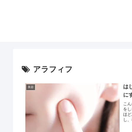
アラフィフ
は
美容
に
こん
をし
ほど
し、