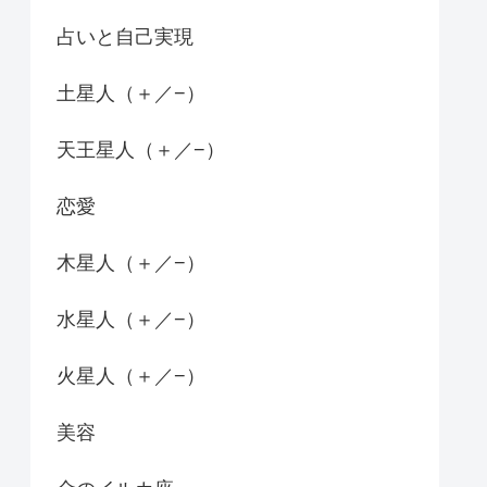
占いと自己実現
土星人（＋／−）
天王星人（＋／−）
恋愛
木星人（＋／−）
水星人（＋／−）
火星人（＋／−）
美容