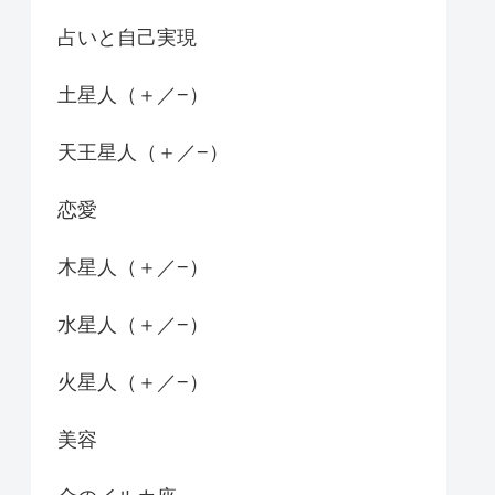
占いと自己実現
土星人（＋／−）
天王星人（＋／−）
恋愛
木星人（＋／−）
水星人（＋／−）
火星人（＋／−）
美容