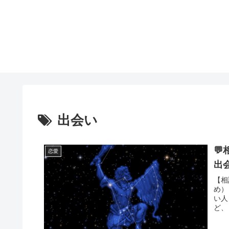
出会い

恋愛
出
【相
め）
い人
ど、