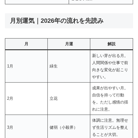
月別運気｜2026年の流れを先読み
月
月運
解説
新しい芽が出る月。
人間関係や仕事で前
1月
緑生
向きな変化が起こり
やすい。
成果が出やすい月。
自信を持って行動
2月
立花
を。ただし感情の揺
れに注意。
体調に注意。無理せ
3月
健弱（小殺界）
ず生活リズムを整え
ることが大切。