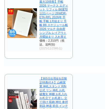
最大10倍祭】手帳
2026 マークス エディ
ット リフィル B6変型
1日1ページ 26WDR-
ETA-RFL 2026年 手
帳 手帳 1月始まり 手
帳 B6 スケジュール帳
2026 マルチ 自由度
シンプル レイアウト
月曜始まり 入れ替え
価格：2,310円（税
込、送料別)
(2025/11/29時点)
【365日出荷&当店限
定特典付き】山崎実
業 神札スタンド RIN
公式 リン 神札 お札
破魔矢 神棚 お札入れ
お札立て お札差し 立
て掛け 収納 神社 参拝
初詣 神道 祈念 インテ