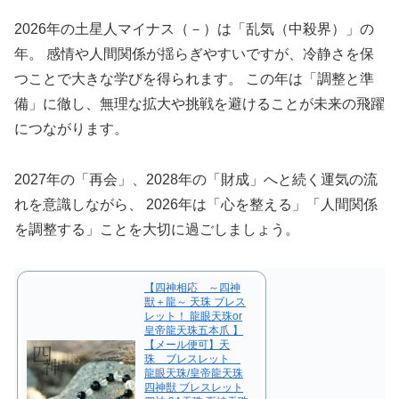
2026年の土星人マイナス（－）は「乱気（中殺界）」の
年。 感情や人間関係が揺らぎやすいですが、冷静さを保
つことで大きな学びを得られます。 この年は「調整と準
備」に徹し、無理な拡大や挑戦を避けることが未来の飛躍
につながります。
2027年の「再会」、2028年の「財成」へと続く運気の流
れを意識しながら、 2026年は「心を整える」「人間関係
を調整する」ことを大切に過ごしましょう。
【四神相応 ～四神
獣＋龍～ 天珠 ブレス
レット！ 龍眼天珠or
皇帝龍天珠五本爪 】
【メール便可】天
珠 ブレスレット
龍眼天珠/皇帝龍天珠
四神獣 ブレスレット