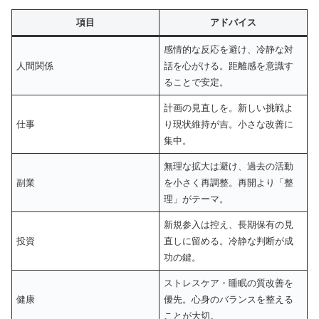
項目
アドバイス
感情的な反応を避け、冷静な対
人間関係
話を心がける。距離感を意識す
ることで安定。
計画の見直しを。新しい挑戦よ
仕事
り現状維持が吉。小さな改善に
集中。
無理な拡大は避け、過去の活動
副業
を小さく再調整。再開より「整
理」がテーマ。
新規参入は控え、長期保有の見
投資
直しに留める。冷静な判断が成
功の鍵。
ストレスケア・睡眠の質改善を
健康
優先。心身のバランスを整える
ことが大切。