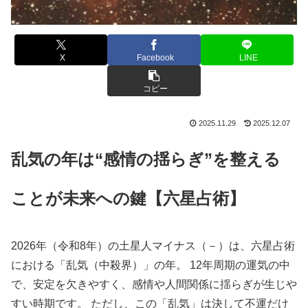
X
Facebook
LINE
コピー
2025.11.29
2025.12.07
乱気の年は“感情の揺らぎ”を整える
ことが未来への鍵【六星占術】
2026年（令和8年）の土星人マイナス（－）は、六星占術
における「乱気（中殺界）」の年。 12年周期の運気の中
で、安定を欠きやすく、感情や人間関係に揺らぎが生じや
すい時期です。 ただし、この「乱気」は決して不運だけ