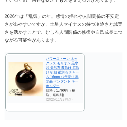
ているため、困難な状況でも人を支える力があります。
2026年は「乱気」の年。感情の揺れや人間関係の不安定
さが出やすいですが、土星人マイナスの持つ冷静さと誠実
さを活かすことで、むしろ人間関係の修復や自己成長につ
ながる可能性があります。
パワーストーン ネッ
クレス モリオン 黒水
晶 天然石 魔除け 厄除
け 祈願 鑑別済 チャー
ム 16mm バラ売り 黒
水晶 ペンダント キー
ホルダー
価格：1,760円（税
込、送料別)
(2025/11/29時点)