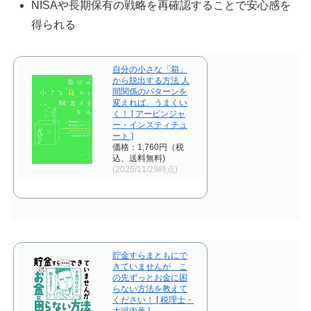
NISAや長期保有の戦略を再確認することで安心感を
得られる
自分の小さな「箱」
から脱出する方法 人
間関係のパターンを
変えれば、うまくい
く！ [ アービンジャ
ー・インスティチュ
ート ]
価格：1,760円（税
込、送料無料)
(2025/11/29時点)
貯金すらまともにで
きていませんが こ
の先ずっとお金に困
らない方法を教えて
ください！ [ 税理士・