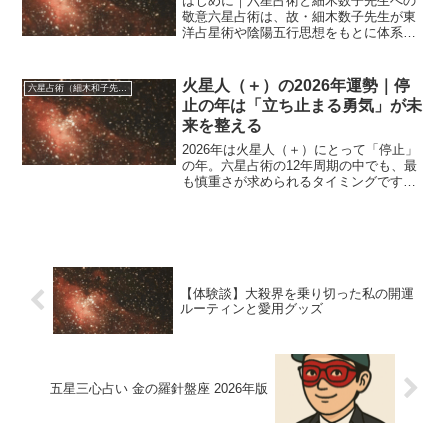
はじめに｜六星占術と細木数子先生への
敬意六星占術は、故・細木数子先生が東
洋占星術や陰陽五行思想をもとに体系化
された、人生の流れを読み解く占術で
す。その教えは、今も細木かおり先生に
受け継がれ、多くの人々の人生に寄り添
火星人（＋）の2026年運勢｜停
六星占術（細木和子先生）
っています。本記事では、細...
止の年は「立ち止まる勇気」が未
来を整える
2026年は火星人（＋）にとって「停止」
の年。六星占術の12年周期の中でも、最
も慎重さが求められるタイミングです。
普段は直感と行動力で突き進む火星人
（＋）にとって、「動かないことが吉」
とされるこの一年は、もどかしさを感じ
る場面もあるかもしれ...
【体験談】大殺界を乗り切った私の開運
ルーティンと愛用グッズ
五星三心占い 金の羅針盤座 2026年版