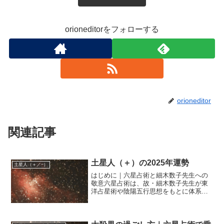
orioneditorをフォローする
orioneditor
関連記事
土星人（＋）の2025年運勢
土星人（＋／−）
はじめに｜六星占術と細木数子先生への
敬意六星占術は、故・細木数子先生が東
洋占星術や陰陽五行思想をもとに体系化
された、人生の流れを読み解く占術で
す。その的確な助言と深い洞察は、多く
の人々の人生に影響を与え、今もなお多
くの支持を集めています。本...