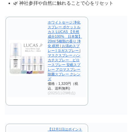
🌿 神社参拝や自然に触れることで心をリセット
ホワイトセージ 浄化
スプレー ポケットル
カス LUCAS 【天然
成分100% 日本製】
20ml 5種類の香り 浄
化 瞑想 | お清めスプ
レー | ヨガスプレー |
マスクスプレー ハン
カチスプレー ピロ
ースプレー 安眠スプ
レー アロマスプレー
除菌スプレー クレン
ズ
価格：1,320円（税
込、送料無料)
(2025/11/29時点)
【12月1日はポイント