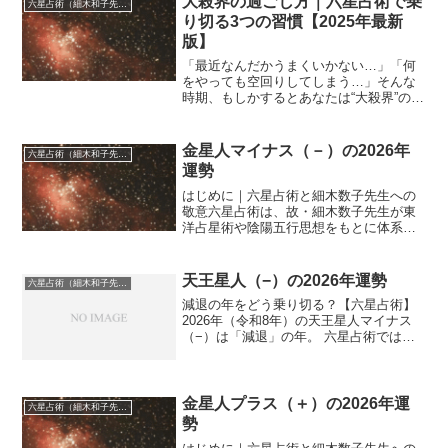
大殺界の過ごし方｜六星占術で乗
六星占術（細木和子先生）
り切る3つの習慣【2025年最新
版】
「最近なんだかうまくいかない…」「何
をやっても空回りしてしまう…」そんな
時期、もしかするとあなたは“大殺界”の真
っ只中かもしれません。六星占術では、
誰にでも訪れる「運気の谷」があり、そ
れが大殺界。避けられない時期だからこ
金星人マイナス（－）の2026年
六星占術（細木和子先生）
そ、どう過ごすかが未...
運勢
はじめに｜六星占術と細木数子先生への
敬意六星占術は、故・細木数子先生が東
洋占星術や陰陽五行思想をもとに体系化
された、人生の流れを読み解く占術で
す。その教えは、今も細木かおり先生に
受け継がれ、多くの人々の人生に寄り添
天王星人（−）の2026年運勢
六星占術（細木和子先生）
っています。本記事では、細...
減退の年をどう乗り切る？【六星占術】
2026年（令和8年）の天王星人マイナス
（−）は「減退」の年。 六星占術では
「大殺界」の最終年にあたり、運気が最
も低迷する時期です。 心身ともに疲れが
出やすく、物事が思うように進まないと
感じる場面も増える...
金星人プラス（＋）の2026年運
六星占術（細木和子先生）
勢