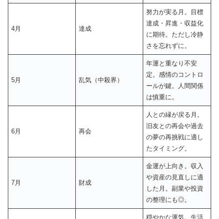
努力が実る月。目標
達成・昇進・収益化
4月
達成
に期待。ただし冷静
さを忘れずに。
年運と重なり不安
定。感情のコントロ
5月
乱気（中殺界）
ールが鍵。人間関係
は慎重に。
人との縁が戻る月。
旧友との再会や過去
6月
再会
の夢の再挑戦に適し
たタイミング。
金運が上向き。収入
や資産の見直しに適
7月
財成
した月。副業や投資
の整理にも◎。
穏やかな運気。生活