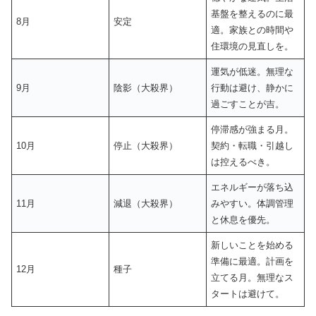
基盤を整えるのに最
8月
安定
適。家族との時間や
住環境の見直しを。
運気が低迷。無理な
9月
陰影（大殺界）
行動は避け、静かに
過ごすことが吉。
停滞感が強まる月。
10月
停止（大殺界）
契約・転職・引越し
は控えるべき。
エネルギーが落ち込
11月
減退（大殺界）
みやすい。体調管理
と休息を優先。
新しいことを始める
準備に最適。計画を
12月
種子
立てる月。無理なス
タートは避けて。