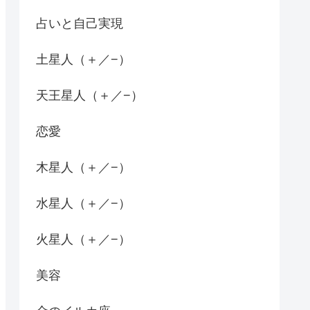
占いと自己実現
土星人（＋／−）
天王星人（＋／−）
恋愛
木星人（＋／−）
水星人（＋／−）
火星人（＋／−）
美容