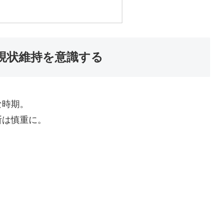
現状維持を意識する
な時期。
断は慎重に。