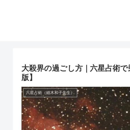
大殺界の過ごし方｜六星占術で乗
版】
六星占術（細木和子先生）