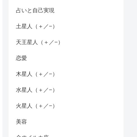
占いと自己実現
土星人（＋／−）
天王星人（＋／−）
恋愛
木星人（＋／−）
水星人（＋／−）
火星人（＋／−）
美容